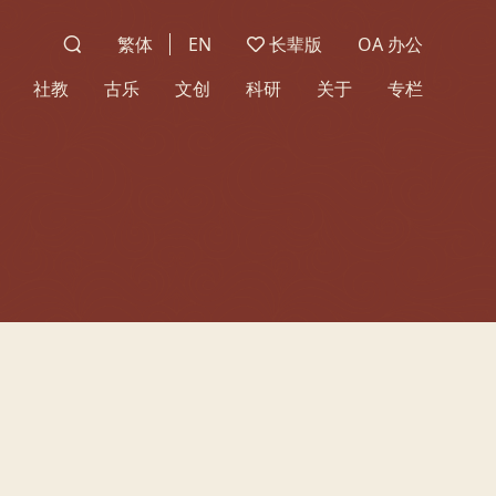
繁体
EN
长辈版
OA 办公
社教
古乐
文创
科研
关于
专栏