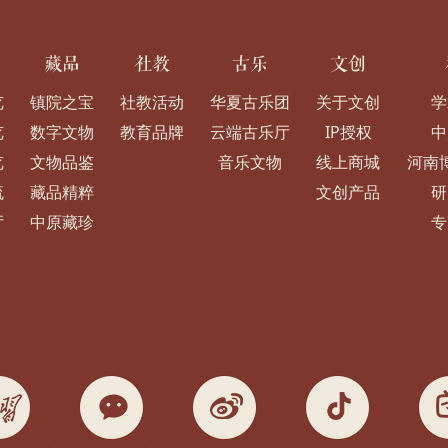
藏品
社教
古乐
文创
览
镇院之宝
社教活动
华夏古乐团
关于文创
学
览
数字文物
教育品牌
云端古乐厅
IP授权
中
览
文物品鉴
音乐文物
线上商城
河南
流
藏品精粹
文创产品
研
厅
中原藏珍
专