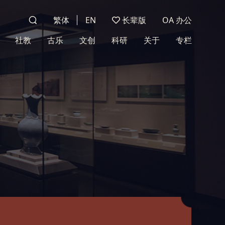
繁体
EN
长辈版
OA 办公
社教
古乐
文创
科研
关于
专栏