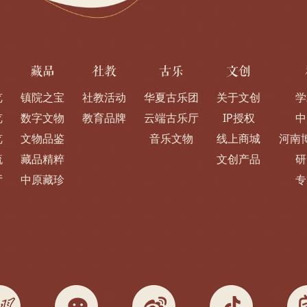
藏品
社教
古乐
文创
览
镇院之宝
社教活动
华夏古乐团
关于文创
学
览
数字文物
教育品牌
云端古乐厅
IP授权
中
览
文物品鉴
音乐文物
线上商城
河南
流
藏品精粹
文创产品
研
厅
中原藏珍
专