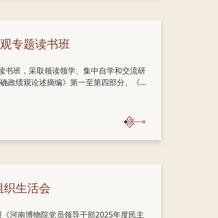
观专题读书班
题读书班，采取领读领学、集中自学和交流研
确政绩观论述摘编》第一至第四部分、《习
北正定篇”“福建篇”等内容，在深学细悟中
业。党委书记、院长楚小龙、院班子成员及
、省文旅厅党组有关要求，严格落实主体责
上的坚定、思想上...
组织生活会
《河南博物院党员领导干部2025年度民主