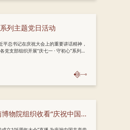
”系列主题党日活动
习近平总书记在庆祝大会上的重要讲话精神，
党支部组织开展“庆七一 · 守初心”系列主
合，引导全体党员在学思践悟中筑牢初心使
重要讲话 7月1日上午10时，各党支部组织
活动室，集中收看庆祝中国共产党成立105
画面中“七一勋章”获得者步入人民大会堂
在习近平...
凝聚奋进力量 赓续红色血脉——河南博物院组织收看“庆祝中国共产党成立105周年大会”
成立105周年大会”直播 为庆祝中国共产党