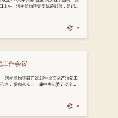
1日上午，河南博物院党委统筹部署，组织全
5周年大会”直播。 全体党员干部认真学习了
的重要讲话。深刻领会总书记总结的百年大党
力的根本密码，牢牢把握“以史为鉴、开创
、英勇斗争的优良作风。 大家同唱国
党工作会议
日，河南博物院召开2026年全面从严治党工
论述， 贯彻落实二十届中央纪委五次全
部署任务，驰而不息推进全面从严治党向纵
工作会会议精神，宣读了《河南博物院202
提交了《2026年全面从严治党责任书》。
出席会议并讲话，副院长信木祥主持会议，
副院长翟红志、史自强及全体党员干部职工参加会议。 驻省文...