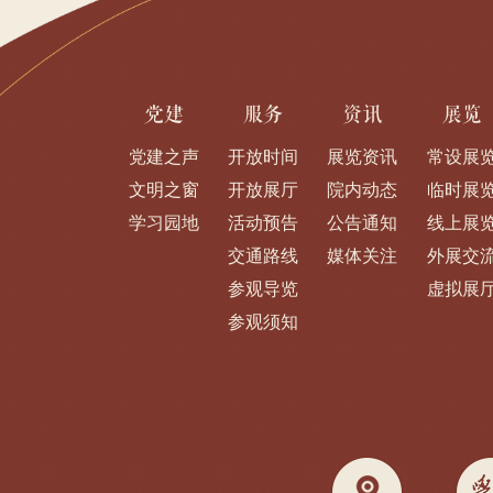
党建
服务
资讯
展览
党建之声
开放时间
展览资讯
常设展
文明之窗
开放展厅
院内动态
临时展
学习园地
活动预告
公告通知
线上展
交通路线
媒体关注
外展交
参观导览
虚拟展
参观须知