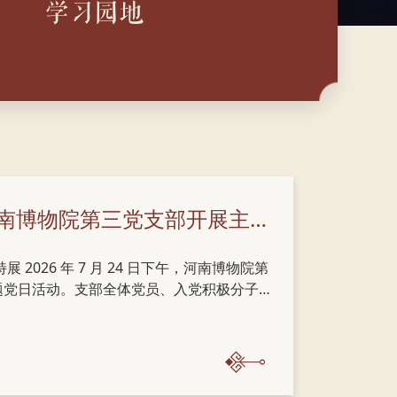
学习园地
赓续红色血脉 凝聚奋进力量 —— 河南博物院第三党支部开展主题党日活动
026 年 7 月 24 日下午，河南博物院第
主题党日活动。支部全体党员、入党积极分子
与，推动党建业务融合，广泛凝聚奋进合
 12 展厅参观《启明中原 —— 李大钊与
史料与革命文物，回溯李大钊同志在中原大
中原早期革命的峥嵘岁月。参观结束后，全