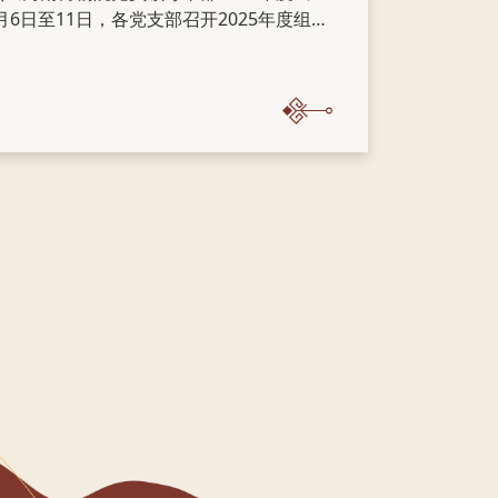
6日至11日，各党支部召开2025年度组织
 第二党支部召开组织生
习近平新时代中国特色社会主义思想和党的
党的建设的重要思想、关于党的自我革命的
述，持续学...