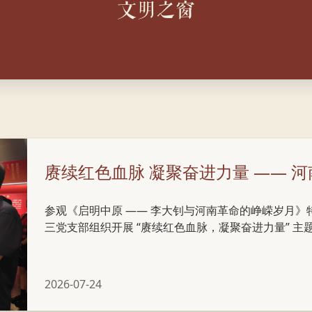
文明之窗
参观《启明中原 —— 李大钊与河南革命的峥嵘岁月》特展 2
三党支部组织开展 “赓续红色血脉，凝聚奋进力量” 
参加活动，同时邀请部分民主党派、无党派人士共同参
力。 活动第一阶段为现场研学。全体人员前往主展馆三楼
河南革命的峥嵘岁月》特展，跟随讲解员细致品读展陈
2026-07-24
地播撒革命火种、开展革命活动的光辉历程，深入感悟
体党员面向党徽庄严肃立，重温入党誓词，回望入党...