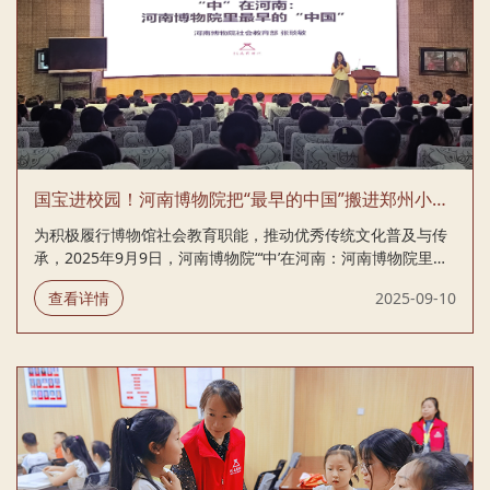
国宝进校园！河南博物院把“最早的中国”搬进郑州小学课堂
为积极履行博物馆社会教育职能，推动优秀传统文化普及与传
承，2025年9月9日，河南博物院“‘中’在河南：河南博物院里最
早的‘中国’”公益研学宣讲活动走进郑州市实验小学，为300余名
查看详情
2025-09-10
师生带来一场深入浅出、寓教于乐的文化体验。 社会教育部研
学导师从“何以中原”切入，从地理环境、气候特征与农耕文明
等多角度，系统阐述河南在中华文明发展中的核心地位，激发
学生了对华夏源起和中原文化的浓厚兴趣。 宣讲还以杜岭方鼎
等青铜重器为例，深入解析古代青铜工艺及其背后的礼制文
明，揭示早期国家的社会组织与技术成就；通过对甲骨文的生
动阐释，如“龋”字等案例，展现汉字演变及其文化内涵，串联
夏商周重大历史变迁，并...