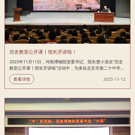
历史教室公开课丨馆长开讲啦！
2025年11月11日，河南博物院党委书记、院长楚小龙在“历史
教室公开课丨馆长开讲啦”活动中，为来自北京市第二十中学的
两百余名中学生带来了一场别开生面的主题讲座。讲座以“中华
查看详情
2025-11-12
文明演进中河南的历史地位”为主题，结合考古学知识与河南深
厚的历史文化，激发青少年对中华文明的兴趣与认同。 楚院长
从“考古是什么”切入，通过大量图文资料与生动案例，深入浅
出地阐释了考古学的科学方法与重要意义。他比喻考古学家如
同“历史侦探”，借助现代科技手段，从遗址、墓葬中提取信
息，重建古代社会图景，实现“透物见人”。 河南博物院党委书
记、院长楚小龙在“历史教室公开课丨馆长开讲啦”活动中开展
主题讲座 “遗址...