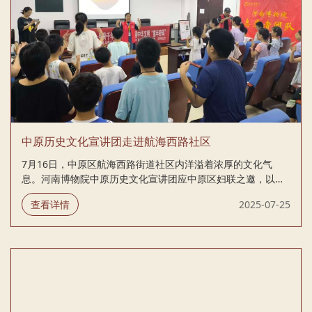
中原历史文化宣讲团走进航海西路社区
7月16日，中原区航海西路街道社区内洋溢着浓厚的文化气
息。河南博物院中原历史文化宣讲团应中原区妇联之邀，以一
场主题为“甲骨千年 见字如面 读懂中华文明的‘童年密码’”的精彩
查看详情
2025-07-25
宣讲活动，为近40名社区儿童开启了穿越三千年的汉字探源之
旅，正式拉开了宣讲团暑期系列活动的序幕。