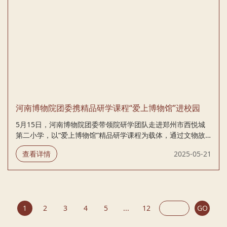
河南博物院团委携精品研学课程“爱上博物馆”进校园
5月15日，河南博物院团委带领院研学团队走进郑州市西悦城
第二小学，以“爱上博物馆”精品研学课程为载体，通过文物故
事与趣味互动，为300余名学生开启了一场穿越千年的文化探
查看详情
2025-05-21
索之旅。活动结束后，学生们直呼“不过瘾”，纷纷围住研学导
师签名合影，并约定周末再次“打卡”河南博物院。 溯源文明：
从“最早的中国”启程 “同学们脚下的中原大地，藏着华夏文明的
第一缕曙光！”课程伊始，研学导师以深入浅出的讲解，向学生
们详细阐述了中原地区在中华文明起源与发展历程中的关键地
1
2
3
4
5
...
12
GO
位和独特作用。从新石器时代的仰韶文化到夏商周时期的青铜
文明，再到秦汉隋唐的辉煌盛世，一幅波澜壮阔的中原文明画