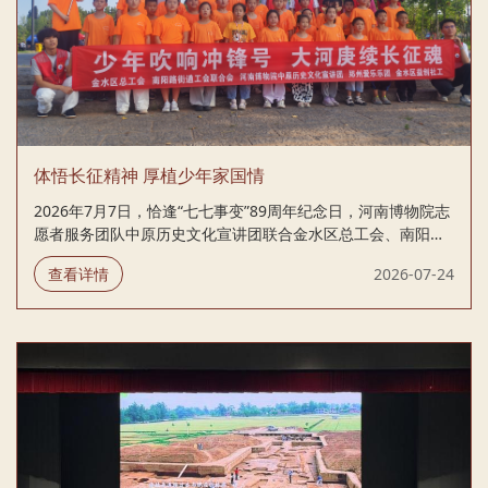
体悟长征精神 厚植少年家国情
2026年7月7日，恰逢“七七事变”89周年纪念日，河南博物院志
愿者服务团队中原历史文化宣讲团联合金水区总工会、南阳路
街道工会联合会、郑州爱乐乐团及金水区益创社工共同开展“家
查看详情
2026-07-24
门口的军事夏令营”活动，依托长征主题沉浸式体验项目，组织
辖区青少年感悟红色底蕴，开展红色精神实践教育。 河南博物
院优秀志愿者从长征的历史渊源切入，带领孩子们齐声诵读
《七律·长征》《十六字令三首》，从豪迈诗词之中体会革命先
辈一往无前的胸襟气魄。授课过程中，从“三大纪律八项注
意”背后的历史故事，阐释严明军纪如何让红军赢得民众信赖，
成为革命事业不断向前的坚实保障。除此之外，还介绍了长征
路上小红军的英勇事迹，这些年少的...