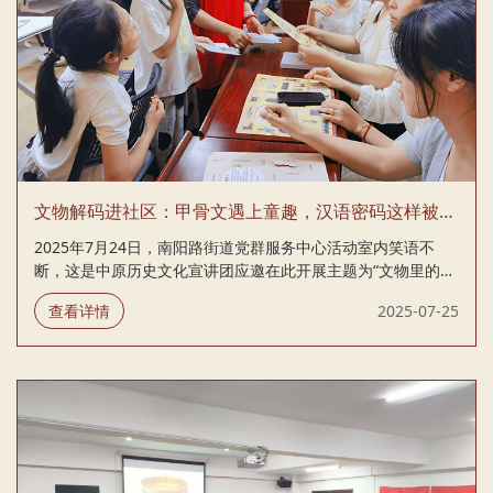
文物解码进社区：甲骨文遇上童趣，汉语密码这样被激活
2025年7月24日，南阳路街道党群服务中心活动室内笑语不
断，这是中原历史文化宣讲团应邀在此开展主题为“文物里的汉
语言密码”的文化体验活动，也是该宣讲团继航海西路社区甲骨
查看详情
2025-07-25
文主题活动后，第二次深入基层社区开展文化宣讲，五十名儿
童与家长共同开启了一场趣味盎然的汉语探源之旅。 从文物到
词语，解码汉语基因 拥有十二年志愿讲解经验的志愿者杨非，
以日常词汇为钥匙，为孩子们打开了通往古代物质文明的大
门。“为什么我们常说‘学习模范’？”杨非老师举起一件青铜器模
具模型，向台下好奇的小观众们发问。“原来‘模范’这个词，来
自青铜器铸造中用来塑形的模具！” 杨非老师与孩子互动，气
氛欢快 她进一步展示...