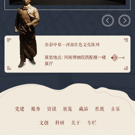
出彩中原—河南红色文化陈列
展览地点: 河南博物院西配楼一楼
展厅
党建
服务
资讯
展览
藏品
社教
古乐
文创
科研
关于
专栏