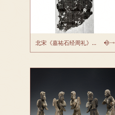
北宋《嘉祐石经周礼》残石