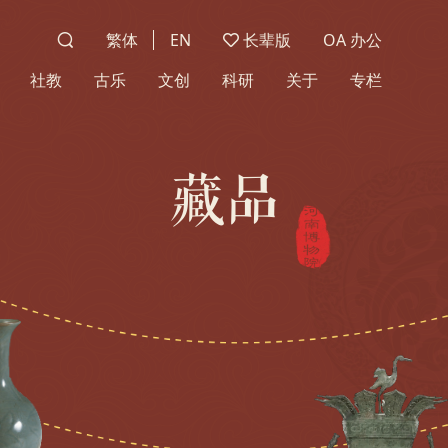
繁体
EN
长辈版
OA 办公
社教
古乐
文创
科研
关于
专栏
藏品