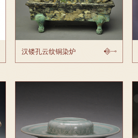
汉镂孔云纹铜染炉