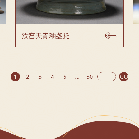
汝窑天青釉盏托
1
2
3
4
5
...
30
GO