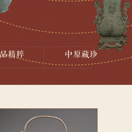
品精粹
中原藏珍