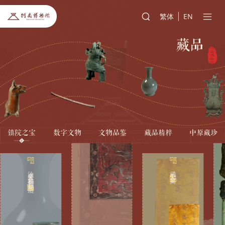
繁体
EN
藏品
镇院之宝
数字文物
文物品鉴
藏品精粹
中原藏珍
汝窑天蓝釉刻花鹅颈瓶
武则天金简