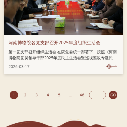
河南博物院各党支部召开2025年度组织生活会
第一党支部召开组织生活会 在院党委统一部署下，按照《河南
博物院党员领导干部2025年度民主生活会暨巡视整改专题民主
生活会方案》相关要求，3月6日至11日，各党支部召开2025年
2026-03-17
度组织生活会，院班子成员以普通党员身份分别参加了所在支
部的组织生活会。 第二党支部召开组织生活会 第三党支部召开
组织生活会 会前，各党支部强化责任担当，精心统筹谋划，细
化工作部署，制定工作方案，扎实开展专题理论学习。深入学
习贯彻习近平新时代中国特色社会主义思想和党的二十届四中
1
2
3
4
5
...
46
GO
全会精神，认真学习领会习近平总书记关于党的建设的重要思
想、关于党的自我革命的重要思想以及关于加强党的纪律建
设、作风建设的重要论述，持续学...