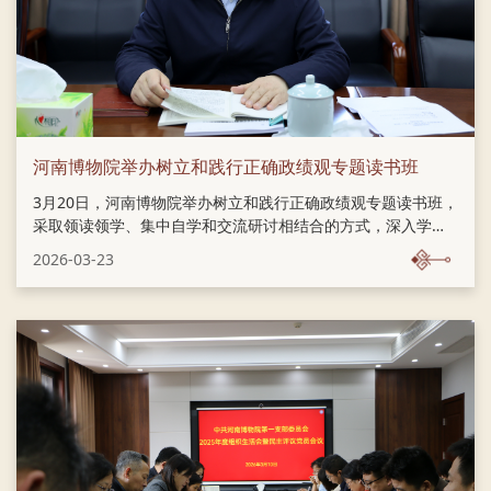
河南博物院举办树立和践行正确政绩观专题读书班
3月20日，河南博物院举办树立和践行正确政绩观专题读书班，
采取领读领学、集中自学和交流研讨相结合的方式，深入学习
《习近平关于树立和践行正确政绩观论述摘编》第一至第四部
2026-03-23
分、《习近平总书记地方工作期间坚持正确政绩观生动实
践》“河北正定篇”“福建篇”等内容，在深学细悟中坚定信念、增
强党性，在笃信笃行中履职尽责、干事创业。党委书记、院长
楚小龙、院班子成员及各部门负责人参加学习。 党委书记楚小
龙指出，要深刻领悟“两个确立”的决定性意义、坚决做到“两个
维护”，按照党中央决策部署，认真落实省委、省文旅厅党组有
关要求，严格落实主体责任，坚持高起点谋划、高标准推进、
高质量落实，以政治上的坚定、思想上...