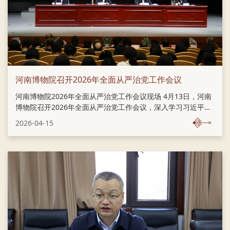
河南博物院召开2026年全面从严治党工作会议
河南博物院2026年全面从严治党工作会议现场 4月13日，河南
博物院召开2026年全面从严治党工作会议，深入学习习近平总
书记关于全面从严治党重要论述， 贯彻落实二十届中央纪委五
2026-04-15
次全会、十一届省纪委六次全会精神，系统总结工作，研究部
署任务，驰而不息推进全面从严治党向纵深发展。会上传达学
习了省文化和旅游厅全面从严治党工作会会议精神，宣读了
《河南博物院2026年全面从严治党工作要点》，各部门负责人
分别签订并提交了《2026年全面从严治党责任书》。驻厅纪检
监察组副组长马文青、党委书记、院长楚小龙出席会议并讲
话，副院长信木祥主持会议，副院长翟红志、史自强及全体党
员干部职工参加会议。 驻省文...