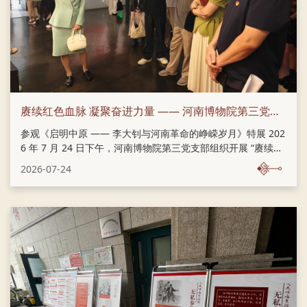
赓续红色血脉 凝聚奋进力量 —— 河南博物院第三党支部开展主题党日活动
参观《启明中原 —— 李大钊与河南革命的峥嵘岁月》特展 202
6 年 7 月 24 日下午，河南博物院第三党支部组织开展 “赓续红
色血脉，凝聚奋进力量” 主题党日活动。支部全体党员、入党积
2026-07-24
极分子参加活动，同时邀请部分民主党派、无党派人士共同参
与，推动党建业务融合，广泛凝聚奋进合力。 活动第一阶段为
现场研学。全体人员前往主展馆三楼 12 展厅参观《启明中原
—— 李大钊与河南革命的峥嵘岁月》特展，跟随讲解员细致品
读展陈史料与革命文物，回溯李大钊同志在中原大地播撒革命
火种、开展革命活动的光辉历程，深入感悟中原早期革命的峥
嵘岁月。参观结束后，全体党员面向党徽庄严肃立，重温入党
誓词，回望入党...