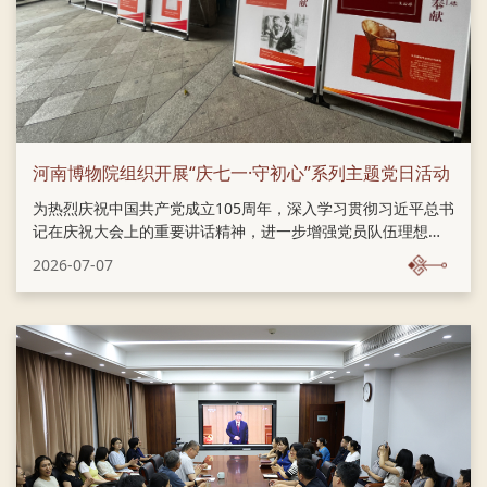
河南博物院组织开展“庆七一·守初心”系列主题党日活动
为热烈庆祝中国共产党成立105周年，深入学习贯彻习近平总书
记在庆祝大会上的重要讲话精神，进一步增强党员队伍理想信
念，近日以来，河南博物院各党支部组织开展“庆七一 · 守初
2026-07-07
心”系列主题党日活动，将集中学习、关怀传承、文化服务深度
融合，引导全体党员在学思践悟中筑牢初心使命，传承红色基
因。 一、集中收看大会盛况，深学细悟重要讲话 7月1日上午1
0时，各党支部组织党员分别在办公楼三楼会议室、西配楼职工
教室及党建活动室，集中收看庆祝中国共产党成立105周年大会
实况直播。大会开始，全体起立齐唱国歌，当画面中“七一勋
章”获得者步入人民大会堂时，全场党员起身致意。大家全程凝
神专注、认真记录，在习近平...