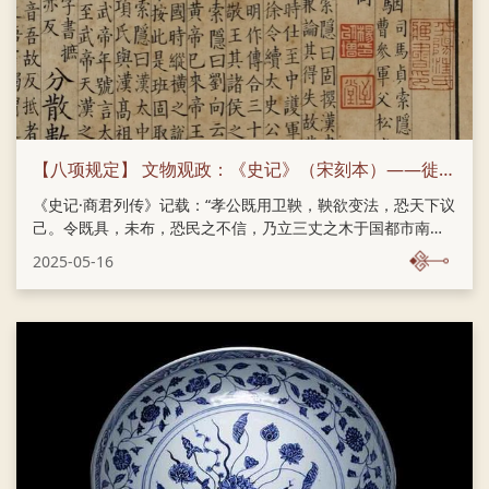
【八项规定】 文物观政：《史记》（宋刻本）——徙木立信
《史记·商君列传》记载：“孝公既用卫鞅，鞅欲变法，恐天下议
己。令既具，未布，恐民之不信，乃立三丈之木于国都市南
门，募民有能徙置北门者予十金。民怪之，莫敢徙。复曰：‘能
2025-05-16
徙者予五十金。’有一人徙之，辄予五十金，以明不欺。卒下
令。” 两千三百年后，中央八项规定以雷霆之势涤荡官场积弊。
没有空泛的口号，而是从会议接待、办公用房等细节切入；不
搞运动式整顿，而是建立常态化监督机制。这场作风革命的精
妙之处，恰在于其"徙木立信"的现代演绎：通过领导干部率先
垂范的"徙木"之举，用看得见的改变重塑政治生态，让全面从
严治党的承诺转化为民众可感知的清风正气。 从商鞅变法到新
时代治国理政，两个时空的改革实践闪耀...