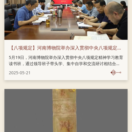
【八项规定】河南博物院举办深入贯彻中央八项规定精神学习教育读书班
5月19日，河南博物院举办深入贯彻中央八项规定精神学习教育
读书班，通过领导班子带头学、集中自学和交流研讨相结合的
方式，持续巩固学习教育成效。院党委书记王九位主持会议，
2025-05-21
党委委员信木祥、翟红志、史自强出席会议，党委理论学习中
心组全体成员参加会议。 河南博物院举办深入贯彻中央八项规
定精神学习教育读书班 读书班期间，集中学习了习近平重要文
章《锲而不舍落实中央八项规定精神，以优良党风引领社风民
风》，再次学习《习近平关于加强党的作风建设论述摘编》，
认真学习《关于深入贯彻中央八项规定精神严禁违规吃喝的若
干规定》，传达学习中央层面深入贯彻中央八项规定精神学习
教育工作专班中央纪委办公厅公开通报《李...