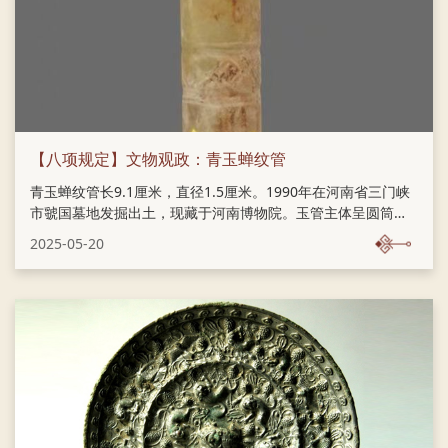
【八项规定】文物观政：青玉蝉纹管
青玉蝉纹管长9.1厘米，直径1.5厘米。1990年在河南省三门峡
市虢国墓地发掘出土，现藏于河南博物院。玉管主体呈圆筒
状，中空，浅冰青色，表面有光泽，局部受沁有白色斑块。玉
2025-05-20
管的外壁近两端处各饰有一周蝉纹，中段饰有两周相连续的菱
形纹。 在中国传统的儒家文化中，蝉的意象被赋予了丰富的文
化内涵，其"饮露餐风"的生物特性经艺术升华，凝结为清高廉
洁的人格隐喻。晋代陆云在《寒蝉赋》中以“头上有緌，则其文
也。含气饮露，则其清也。黍稷不享，则其廉也。处不巢居，
则其俭也。应候守常，则其信也”总结了它“文、清、廉、俭、
信”五种如君子般的品德，成为文人争相效仿的人生准则。虞世
南的“垂緌饮清露，流响出疏桐。居高...