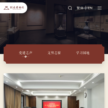
繁体
EN
党建之声
文明之窗
学习园地