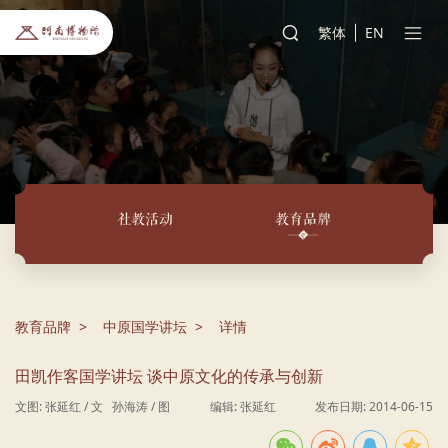
繁体
EN
社教活动
教育品牌
教育品牌
中原国学讲坛
详情
田凯作客国学讲坛 谈中原文化的传承与创新
文图: 张延红 / 文 孙海涛 / 图
编辑: 张延红
发布日期: 2014-06-15