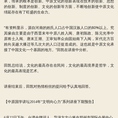
承，传承的根本是创新。中原文化的创新表现在技术的创新、思想
的创新、制度的创新、文化的创新等方面，不断地创新使中原文化
绵延存在有了旺盛的生命力。
“有资料显示，源自河南的姓氏人口占中国汉族人口的80%以上。究
其缘由主要是由于西晋末年中原八姓入闽、唐初陈政、陈元光率中
原将士入闽、唐末王潮、王审知率众由固始南下入闽，宋代北方百
姓向吴越大播迁等几次大的人口迁徙造成的。这也就是
中原文化承
接了中国文化一个基因的地方。
”田凯在讲座中分析。
田凯总结说，文化的最高存在在民间，文化的最高境界是哲学，文
化的最高表现是艺术。
讲座结束后，田凯对热情粉丝的提问给予认真地回答。
【中原国学讲坛2014年“文明向心力”系列讲座下期预告】
6月22日下午，台湾金牌词人、导演方文山将在郑州市国际会展中心