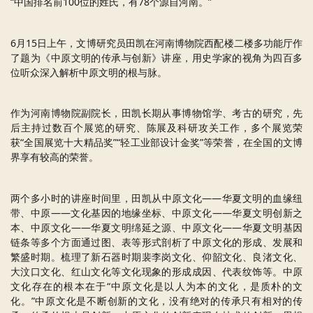
“中国排名前100位的姓氏，有78个源自河南。”
6月15日上午，文博研究员田凯在河南博物院西配楼二楼多功能厅作
了题为《中原文明的传承与创新》讲座，用史学家的视角为四百多
位听众深入解析中原文明的根与脉。
作为河南博物院副院长，田凯长期从事博物馆学、考古的研究，先
后主持过数百个展览的研究、陈展及科研攻关工作，多个展览荣
获“全国展览十大精品奖”“轻工业部设计金奖”等荣誉，在全国的文博
界享有较高的荣誉。
两个多小时的讲座时间里，田凯从中原文化——华夏文明的血缘纽
带、中原——文化基因的地缘坐标、中原文化——华夏文明创新之
本、中原文化——华夏文明绵延之源、中原文化——华夏文明基因
链条等多个方面通过图、表等形式剖析了中原文化的形成、发展和
繁盛时期。梳理了新石器时期裴李岗文化、仰韶文化、良渚文化、
大汶口文化、红山文化等文化现象的形成成因、代表纹饰等。中原
文化存在的根本在于“中原文化是以人为本的文化，是质朴的文
化。”中原文化是不断创新的文化，没有绝对的传承只有相对的传