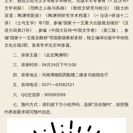
文学、敦煌文化与文学等教学和研究。出版学术专著有《< 后汉书>
文学初探》《范晔之人格与风格》《敦煌文研究与校注》《隐士的
深度：陶渊明新探》《陶渊明研究学术档案》《< 论语>研读十二
讲》《士与文学》等7部。参编“国家十一五重大出版规划项目”《汉
语大词典订补》，参编《中国大百科•中国文学卷》（第三版），参
编“国家十一五规划教材”等国家级教材多部，独立编译出版中华传统
文化古籍2部。发表学术论文90多篇。
二、讲座主题：《走近陶渊明》
三、讲座时间：04月24日下午3:00
四、讲座地点：河南博物院西配楼二楼多功能报告厅
五、咨询电话：0371—63582521
六、QQ交流群：905093509
七、预约方式：请扫描下方小程序码，选择“活动预约”，按照预
约界面要求填写预约信息。