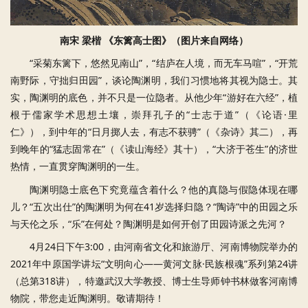
南宋 梁楷 《东篱高士图》（图片来自网络）
“采菊东篱下，悠然见南山”，“结庐在人境，而无车马喧”，“开荒
南野际，守拙归田园”，谈论陶渊明，我们习惯地将其视为隐士。其
实，陶渊明的底色，并不只是一位隐者。从他少年“游好在六经”，植
根于儒家学术思想土壤，崇拜孔子的“士志于道”（《论语·里
仁》），到中年的“日月掷人去，有志不获骋”（《杂诗》其二），再
到晚年的“猛志固常在”（《读山海经》其十），“大济于苍生”的济世
热情，一直贯穿陶渊明的一生。
陶渊明隐士底色下究竟蕴含着什么？他的真隐与假隐体现在哪
儿？“五次出仕”的陶渊明为何在41岁选择归隐？“陶诗”中的田园之乐
与天伦之乐，“乐”在何处？陶渊明是如何开创了田园诗派之先河？
4月24日下午3:00，由河南省文化和旅游厅、河南博物院举办的
2021年中原国学讲坛“文明向心——黄河文脉·民族根魂”系列第24讲
（总第318讲），特邀武汉大学教授、博士生导师钟书林做客河南博
物院，带您走近陶渊明。敬请期待！