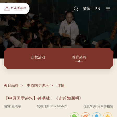
繁体
EN
社教活动
教育品牌
教育品牌
中原国学讲坛
详情
【中原国学讲坛】钟书林：《走近陶渊明》
编辑: 豆晓宇
发布日期: 2021-04-21
信息来源: 河南博物院