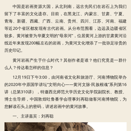
中国是岩画资源大国，从北到南，远古先民们在岩石上为我们
留下了丰富的文化遗存。目前，在黑龙江、内蒙古、甘肃、宁夏、
青海、新疆、西藏、广西、云南、贵州、四川、江苏、河南、福建
等近20个省区都发现有古代岩画。从分布范围看，边远及边疆省区
较多。黄河被誉为华夏文明的“母亲河”，位居黄河上游的甘肃黄河沿
线近年来发现200幅左右的岩画，为黄河文化增添了一批弥足珍贵的
历史印记。
黄河岩画产生于什么时代？其创作者是谁？他们究竟是一群什
么人？传达着怎样的信息？
12月19日下午3:00，由河南省文化和旅游厅、河南博物院举办
的2020年中原国学讲坛“文明向心——黄河文脉·民族根魂”系列第16
讲（总第310讲），特邀西北师范大学历史文化学院副院长、教授、
博士生导师，中国敦煌吐鲁番学会理事刘再聪做客河南博物院，为
您解读石头上的密码，讲述岩画中的黄河故事。
一、主讲嘉宾：刘再聪