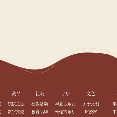
藏品
社教
古乐
文创
览
镇院之宝
社教活动
华夏古乐团
关于文创
学
览
数字文物
教育品牌
云端古乐厅
IP授权
中