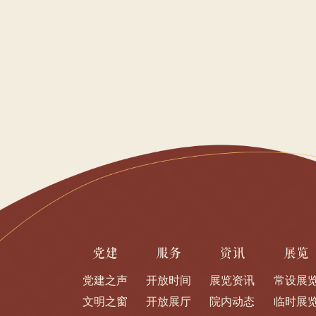
党建
服务
资讯
展览
党建之声
开放时间
展览资讯
常设展
文明之窗
开放展厅
院内动态
临时展