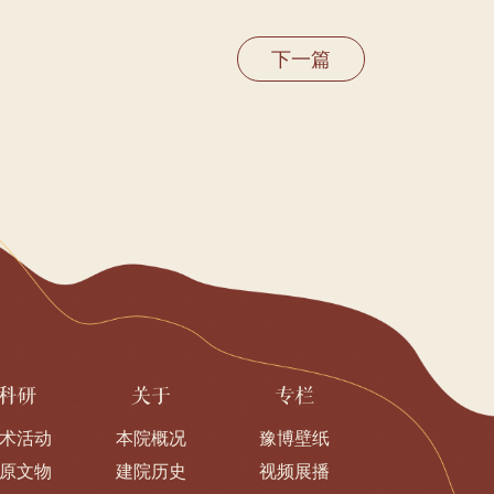
下一篇
科研
关于
专栏
术活动
本院概况
豫博壁纸
原文物
建院历史
视频展播