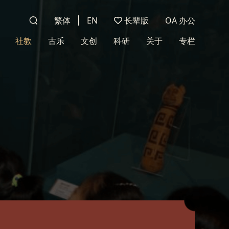
繁体
EN
长辈版
OA 办公
社教
古乐
文创
科研
关于
专栏