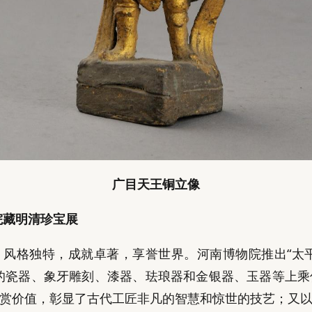
广目天王铜立像
院藏明清珍宝展
风格独特，成就卓著，享誉世界。河南博物院推出“太
的瓷器、象牙雕刻、漆器、珐琅器和金银器、玉器等上乘佳
赏价值，彰显了古代工匠非凡的智慧和惊世的技艺；又