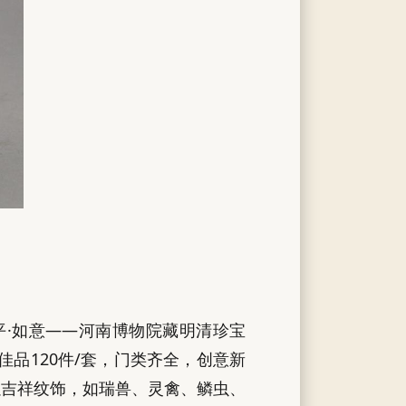
平·如意——河南博物院藏明清珍宝
品120件/套，门类齐全，创意新
以吉祥纹饰，如瑞兽、灵禽、鳞虫、