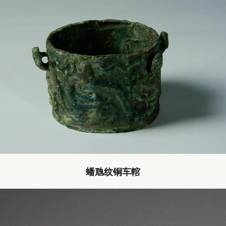
蟠虺纹铜车輨