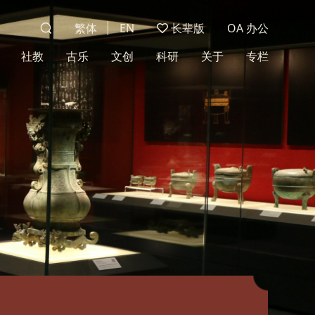
繁体
EN
长辈版
OA 办公
社教
古乐
文创
科研
关于
专栏