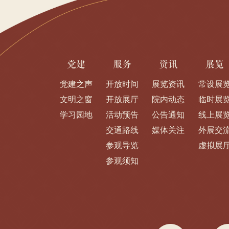
党建
服务
资讯
展览
党建之声
开放时间
展览资讯
常设展
文明之窗
开放展厅
院内动态
临时展
学习园地
活动预告
公告通知
线上展
交通路线
媒体关注
外展交
参观导览
虚拟展
参观须知