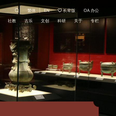
繁体
EN
长辈版
OA 办公
社教
古乐
文创
科研
关于
专栏