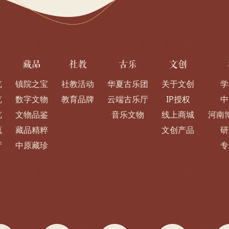
藏品
社教
古乐
文创
览
镇院之宝
社教活动
华夏古乐团
关于文创
学
览
数字文物
教育品牌
云端古乐厅
IP授权
中
览
文物品鉴
音乐文物
线上商城
河南
流
藏品精粹
文创产品
研
厅
中原藏珍
专