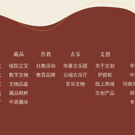
藏品
社教
古乐
文创
览
镇院之宝
社教活动
华夏古乐团
关于文创
学
览
数字文物
教育品牌
云端古乐厅
IP授权
中
览
文物品鉴
音乐文物
线上商城
河南
流
藏品精粹
文创产品
研
厅
中原藏珍
专