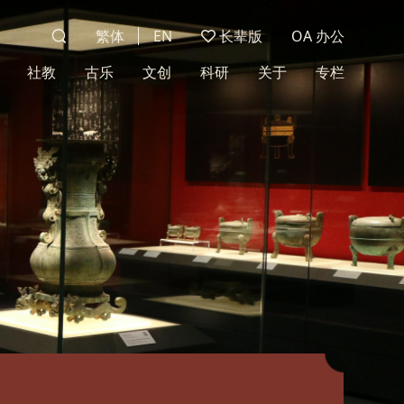
繁体
EN
长辈版
OA 办公
社教
古乐
文创
科研
关于
专栏