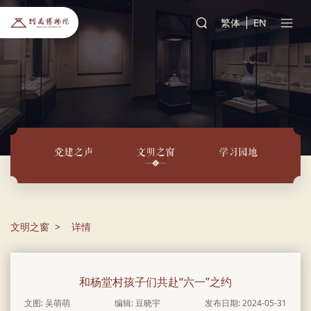
繁体
EN
党建之声
文明之窗
学习园地
文明之窗
详情
和杨堂村孩子们共赴“六一”之约
文图: 吴萌萌
编辑: 豆晓宇
发布日期: 2024-05-31