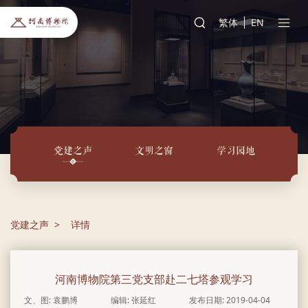
繁体
EN
党建之声
文明之窗
学习园地
党建之声
详情
河南博物院第三党支部赴二七塔参观学习
文、图: 袁鹏博
编辑: 张延红
发布日期: 2019-04-04