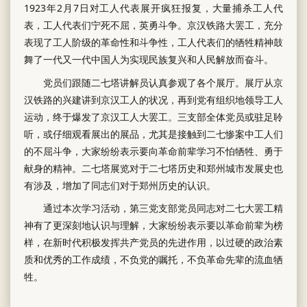
1923年2月7日对工人代表展开疯狂报复，大量捕杀工人代
表，工人代表们宁死不屈，英勇斗争。京汉铁路大罢工，充分
表现了工人阶级的革命性和斗争性，工人代表们的牺牲精神鼓
舞了一代又一代中国人为实现民族复兴和人民解放而奋斗。
党员们跟随二七塔讲解员认真参观了各个展厅。展厅从京
汉铁路的兴建讲到京汉工人的状况，再到党有组织地领导工人
运动，终于爆发了京汉工人大罢工。三支部全体党员或驻足聆
听，或仔细观看展出的展品，尤其是接触到二七惨案中工人们
的不屈斗争，大家纷纷表示要向革命前辈学习不怕牺牲、勇于
献身的精神。二七塔展览对于二七塔历史和郑州城市发展史也
有涉及，增加了同志们对于郑州历史的认识。
通过本次学习活动，第三党支部党员同志对二七大罢工精
神有了更深刻地认识与理解，大家纷纷表示要以革命前辈为榜
样，在新时代积极发挥共产党员的先进作用，以过硬的政治素
质和优秀的工作成绩，不负党的嘱托，不负革命先辈的流血牺
牲。