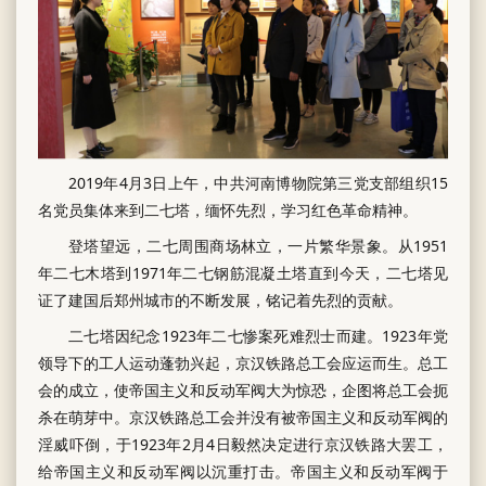
2019年4月3日上午，中共河南博物院第三党支部组织15
名党员集体来到二七塔，缅怀先烈，学习红色革命精神。
登塔望远，二七周围商场林立，一片繁华景象。从1951
年二七木塔到1971年二七钢筋混凝土塔直到今天，二七塔见
证了建国后郑州城市的不断发展，铭记着先烈的贡献。
二七塔因纪念1923年二七惨案死难烈士而建。1923年党
领导下的工人运动蓬勃兴起，京汉铁路总工会应运而生。总工
会的成立，使帝国主义和反动军阀大为惊恐，企图将总工会扼
杀在萌芽中。京汉铁路总工会并没有被帝国主义和反动军阀的
淫威吓倒，于1923年2月4日毅然决定进行京汉铁路大罢工，
给帝国主义和反动军阀以沉重打击。帝国主义和反动军阀于