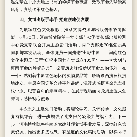
温先辈在中原大地上书写的峥嵘革命事迹，致敬革命先辈崇高
风骨，赓续传承红色基因。
四、文博出版手牵手 党建联建促发展
为赓续红色文化根脉，推动文博资源与出版传播双向赋
能，6月30日，河南博物院第一党支部与省委宣传部出版检测
中心党支部联合开展主题党日活动，两个支部近20名党员共
同参与本次活动。全体党员一同走进“出彩中原——河南红色
文化主题展”展厅“庆祝中国共产党成立105周年——李大钊与
河南革命的峥嵘岁月”，循着历史脉络参观革命文物陈列，在
一件件镌刻着中原红色记忆的实物展品前，聆听豫西抗日根据
地建立、中原突围等革命往事的讲解，沉浸式感悟革命先辈扎
根中原、艰苦奋斗的崇高精神，在展厅现场面向党旗重温入党
誓词，感悟初心使命。
本次系列主题党日活动，将理论学习、关怀传承、文化服
务有机结合，进一步增强了党支部的凝聚力与战斗力。下一
步，河南博物院将持续以党建引领文博事业发展，深挖红色馆
藏资源，推出更多接地气、有温度的文化惠民活动，以实际行