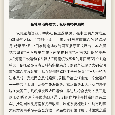
馆社联动办展览，弘扬焦裕禄精神
依托馆藏资源，举办红色主题展览。在中国共产党成立
105周年之际，“启明中原——李大钊与河南革命的峥嵘岁
月”特展于6月25日在河南博物院国宝展厅正式展出。本次展
览共设置“马克思主义在河南的播种者”“河南党组织的奠基
人”“河南工农运动的引路人”“河南统战事业的开拓者”四个主题
单元，依托诸多珍贵史料与实物展品，多视角还原李大钊在河
南的革命实践足迹：从在郑州铁路职工学校传播“工+人=天”的
进步思想、完成民众思想启蒙，到指导建立河南第一个党组织
——中共洛阳组；从领导陇海铁路、京汉铁路工人运动与焦作
煤矿大罢工，到积极发展农民运动、推进红枪会改造；从三赴
洛阳会晤吴佩孚开展统战沟通，到两度前往开封联络国民二
军、推动国民党河南省党部改组。展览系统梳理并生动再现李
大钊对河南革命事业全方位、深层次的引领作用，带领观众重