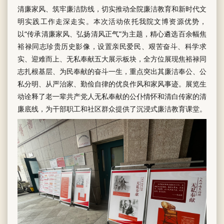
清廉家风、筑牢廉洁防线，切实推动全院廉洁教育和新时代文
明实践工作走深走实。本次活动依托我院文博资源优势，
以“传承清廉家风、弘扬清风正气”为主题，精心遴选百余幅焦
裕禄同志珍贵历史影像，设置亲民爱民、艰苦奋斗、科学求
实、迎难而上、无私奉献五大展示板块，全方位展现焦裕禄同
志扎根基层、为民奉献的奋斗一生，重点突出其廉洁奉公、公
私分明、从严治家、勤俭自律的优良作风和家风事迹。展览生
动诠释了老一辈共产党人无私奉献的公仆情怀和清白传家的清
廉底线，为干部职工和社区群众提供了沉浸式廉洁教育课堂。