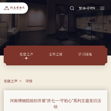
繁体
EN
党建之声
文明之窗
学习园地
党建之声
详情
河南博物院组织开展“庆七一·守初心”系列主题党日活
动