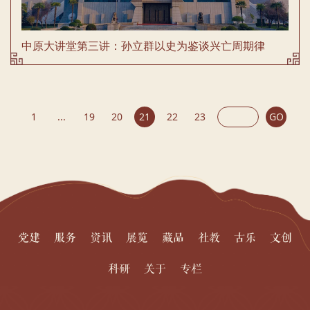
中原大讲堂第三讲：孙立群以史为鉴谈兴亡周期律
1
...
19
20
21
22
23
GO
党建
服务
资讯
展览
藏品
社教
古乐
文创
科研
关于
专栏