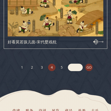
好看莫若孩儿面-宋代婴戏枕
1
2
3
4
5
GO
党建
服务
资讯
展览
藏品
社教
古乐