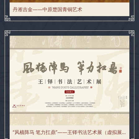
丹淅吉金——中原楚国青铜艺术
“风樯阵马 笔力扛鼎”——王铎书法艺术展（虚拟展）