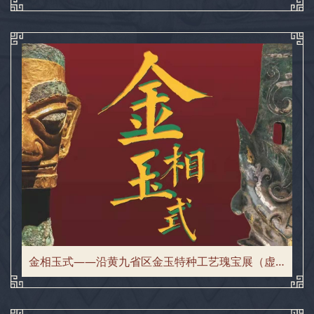
金相玉式——沿黄九省区金玉特种工艺瑰宝展（虚拟展）