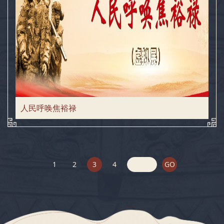
人民呼唤焦裕禄
1
2
3
4
GO