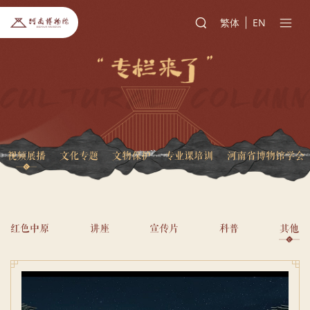
繁体
EN
视频展播
文化专题
文物保护
专业课培训
河南省博物馆学会
红色中原
讲座
宣传片
科普
其他