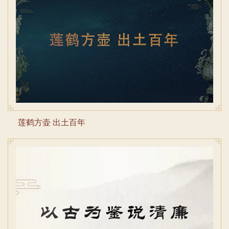
莲鹤方壶 出土百年