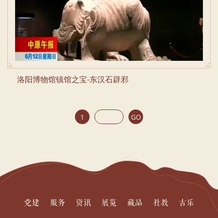
洛阳博物馆镇馆之宝-东汉石辟邪
1
GO
党建
服务
资讯
展览
藏品
社教
古乐