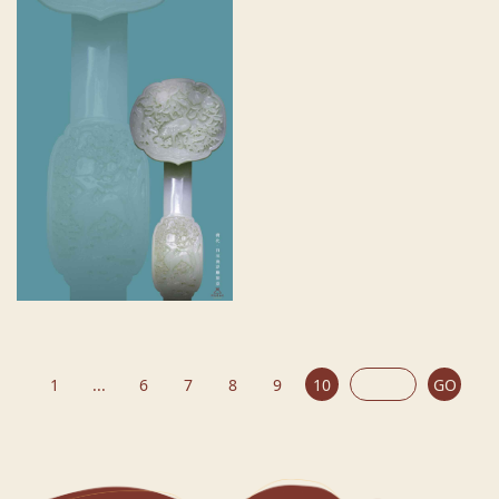
1
...
6
7
8
9
10
GO