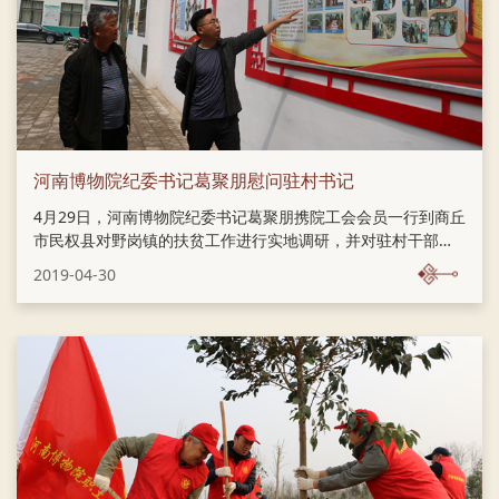
河南博物院纪委书记葛聚朋慰问驻村书记
4月29日，河南博物院纪委书记葛聚朋携院工会会员一行到商丘
市民权县对野岗镇的扶贫工作进行实地调研，并对驻村干部进
行慰问。河南博物院工会主席、民权县县委常委、副县长信木
2019-04-30
祥陪同调研。在杨堂村村委会里，葛聚朋认真听取驻村第一书
记蔺永新对扶贫工作的开展情况工作汇报；在扶贫车间，葛聚
朋详细地的询问乡办实体经济的收支经营情况，产品的生产及
销量情况，员工的来源与组成、家庭收入等情况；来到杨堂村
百亩麦冬试验田间，