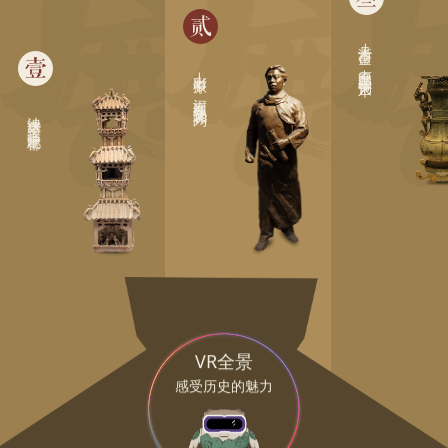
贰
丹淅吉金—中原楚国青铜艺术
壹
出彩中原—河南红色文化陈列
泱泱华夏 择中建都
VR全景
感受历史的魅力