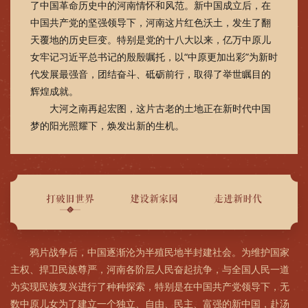
了中国革命历史中的河南情怀和风范。新中国成立后，在
中国共产党的坚强领导下，河南这片红色沃土，发生了翻
天覆地的历史巨变。特别是党的十八大以来，亿万中原儿
女牢记习近平总书记的殷殷嘱托，以“中原更加出彩”为新时
代发展最强音，团结奋斗、砥砺前行，取得了举世瞩目的
辉煌成就。
大河之南再起宏图，这片古老的土地正在新时代中国
梦的阳光照耀下，焕发出新的生机。
打破旧世界
建设新家园
走进新时代
鸦片战争后，中国逐渐沦为半殖民地半封建社会。为维护国家
主权、捍卫民族尊严，河南各阶层人民奋起抗争，与全国人民一道
为实现民族复兴进行了种种探索，特别是在中国共产党领导下，无
数中原儿女为了建立一个独立、自由、民主、富强的新中国，赴汤