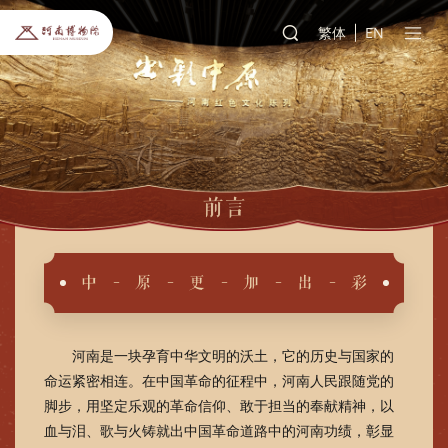
繁体
EN
前言
中
-
原
-
更
-
加
-
出
-
彩
河南是一块孕育中华文明的沃土，它的历史与国家的
命运紧密相连。在中国革命的征程中，河南人民跟随党的
脚步，用坚定乐观的革命信仰、敢于担当的奉献精神，以
血与泪、歌与火铸就出中国革命道路中的河南功绩，彰显