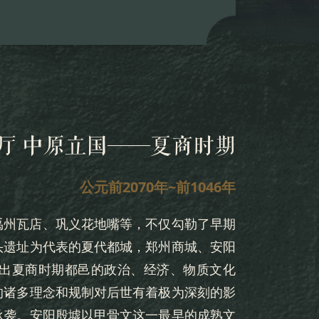
厅 中原立国——夏商时期
公元前2070年~前1046年
禹州瓦店、巩义花地嘴等，不仅勾勒了早期
头遗址为代表的夏代都城，郑州商城、安阳
出夏商时期都邑的政治、经济、物质文化
的诸多理念和规制对后世有着极为深刻的影
承袭。安阳殷墟以甲骨文这一最早的成熟文