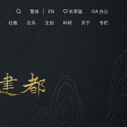
繁体
EN
长辈版
OA 办公
社教
古乐
文创
科研
关于
专栏