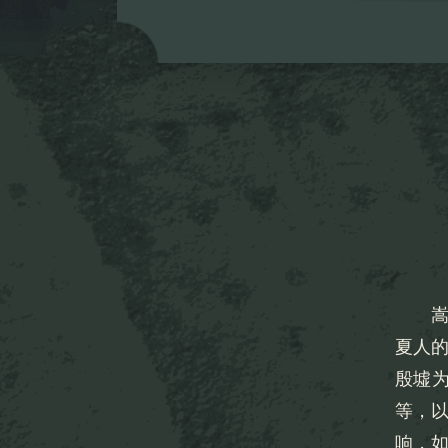
夏人
殷墟
等，
响，