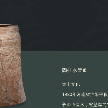
彩陶双连壶
仰韶文化
1972年河南省郑州市
高20厘米