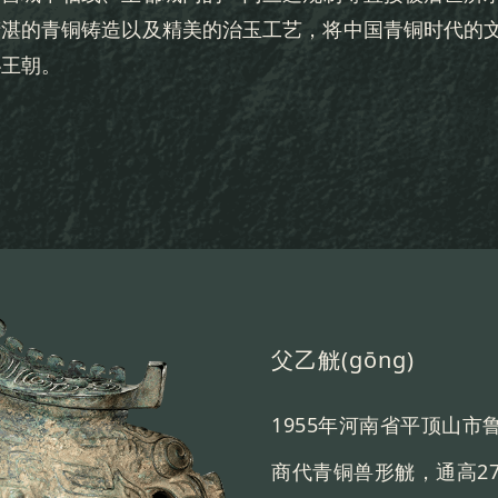
精湛的青铜铸造以及精美的治玉工艺，将中国青铜时代的
秘王朝。
青玉跽坐人形佩
是1976年出土的商朝玉
通高5.6厘米，宽2.8厘米