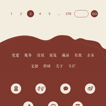
工·夏日送清凉”慰问活动。 7月10日下午，副院长信木祥一行深
入展厅开放区、院区物业点位、安保岗亭等一线工作区域，与
在岗职工亲切交谈，详细了解高温作业环境保障和防暑休息措
1
2
3
4
5
...
378
GO
施落实情况。信木祥对广大职工不畏酷暑、坚守岗位，守护中
原文脉、服务八方游客的责任担当表示充分肯定和衷心感谢，
并现场发放西瓜、纯净水、藿香正滴丸...
党建
服务
资讯
展览
藏品
社教
古乐
文创
科研
关于
专栏