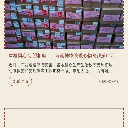
豫桂同心 守望相助——河南博物院暖心物资驰援广西贵港洪涝灾区
近日，广西遭遇洪涝灾害，当地群众生产生活秩序受到影响，
防汛救灾和灾后保障工作形势严峻、牵动人心。一方有难，八
方支援。为全力助力灾区应急保障与灾后恢复工作，河南博物
查看详情
2026-07-16
院主动向广西贵港洪涝灾区捐赠1800盒文创饼干，跨越千里山
海，为灾区送去来自中原大地的温暖善意。 此次捐赠的文创饼
干，便携易存、适用性强，可一定程度上补充灾区应急生活物
资，为一线防汛救灾工作开展、受灾群众日常生活保障提供坚
实助力。一件件物资承载着浓浓暖意，既是对灾区应急物资的
有效补充，更串联起豫桂两地千里同心、温情相伴的深厚羁
绊。 山水相连，守望相助。河南博物院始终坚守公益初心，积
极践行文博机构的社会使命。本次爱心驰援行动，...