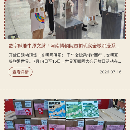
数字赋能中原文脉！河南博物院虚拟现实全域沉浸系统亮相世界互联网大会
开放日活动现场（光明网供图） 千年文脉乘“数”而行，文明互
鉴联通世界。7月14日至15日，世界互联网大会开放日活动在
北京举行。国际组织成果、数智科技、国际文化融合、数字非
查看详情
2026-07-16
遗文创体验、趣味互动五个展区同时面向公众开放。全球16个
国家和地区的80余家单位集中亮相。 河南博物院受邀参加本次
开放日活动。展会现场，河南博物院虚拟现实全域沉浸系统进
行现场首次展出。本系统创新人机交互模式，实现观众与数字
文物实时互动，来自世界各地的与会嘉宾与现场热情观众佩戴
智能导览眼镜，现场开启豫博沉浸式观展，妇好鸮尊、莲鹤方
壶等国宝文物突破展柜边界，虚实场景实时叠加，搭载AI智能
解说体系，为现场观众带来全新观展体...