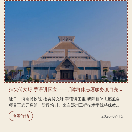
指尖传文脉 手语讲国宝——听障群体志愿服务项目完成首期培训
近日，河南博物院“指尖传文脉·手语讲国宝”听障群体志愿服务
项目正式开启第一阶段培训。来自郑州工程技术学院特殊教育
学院的同学作为首批学员，参加了为期两日的系统化实训。本
查看详情
2026-07-15
次培训依托博物院实地场景开设课程，涵盖中原文化、馆藏文
物、文博手语、服务礼仪、应急安全规范等板块，系统培育专
业化手语文博宣讲队伍，为常态化开展无障碍文博公益服务夯