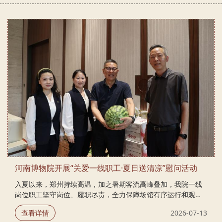
实人才基础。 培训伊始，志愿者詹元带领同学们走进主展馆，
开展展厅基础认知学习。大家实地熟悉了展厅的基本设施分
布、志愿服务的工作范围与日常职责，并对河南博物院展厅概
况、展览体系、展陈文物基本脉络以及中原历史文化通识有了
初步了解。通过现场观摩和互动问答，同学们对博物馆...
河南博物院开展“关爱一线职工·夏日送清凉”慰问活动
入夏以来，郑州持续高温，加之暑期客流高峰叠加，我院一线
岗位职工坚守岗位、履职尽责，全力保障场馆有序运行和观众
服务提质增效。为做好职工夏季高温作业保障工作，切实关心
查看详情
2026-07-13
关爱一线职工，河南博物院工会精心组织并开展了“关爱一线职