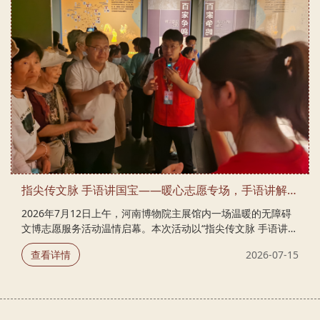
加，博物馆安全治理面临新考验。他强调，各文博单位要坚
持“安全第一、预防为主”核心...
指尖传文脉 手语讲国宝——暖心志愿专场，手语讲解员带听障朋友看懂中原国宝
​2026年7月12日上午，河南博物院主展馆内一场温暖的无障碍
文博志愿服务活动温情启幕。本次活动以“指尖传文脉 手语讲国
宝”为主题，由河南博物院组织筹备，郑州市聋协主席李景明、
查看详情
2026-07-15
郑州工程技术学院特殊教育学院党总支书记陈洁等20余人到场
参与。河南博物院手语讲解员、志愿者双线联动，用灵动手语
为听障群体开启文物讲解之旅，搭建无障碍文化通道，让听障
群体平等感受藏在中原山河里的华夏千年文明。