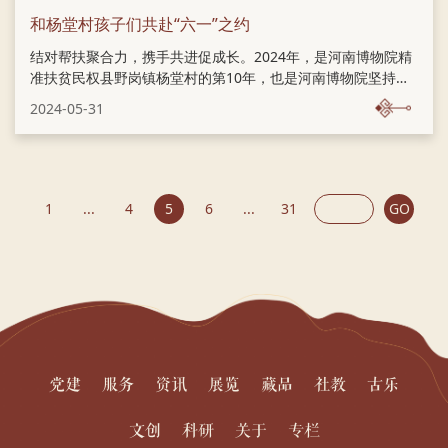
和杨堂村孩子们共赴“六一”之约
结对帮扶聚合力，携手共进促成长。2024年，是河南博物院精
准扶贫民权县野岗镇杨堂村的第10年，也是河南博物院坚持教
育扶贫杨堂村小学的第7年。河南博物院充分发挥了国家级博物
2024-05-31
馆的优势，不断加大文化扶贫和扶志、扶智的力度，通过博物
馆教育品牌活动进驻常态化等方式，为杨堂村的可持续健康发
展提供了人才成长培养与智力支撑。
1
...
4
5
6
...
31
GO
党建
服务
资讯
展览
藏品
社教
古乐
文创
科研
关于
专栏