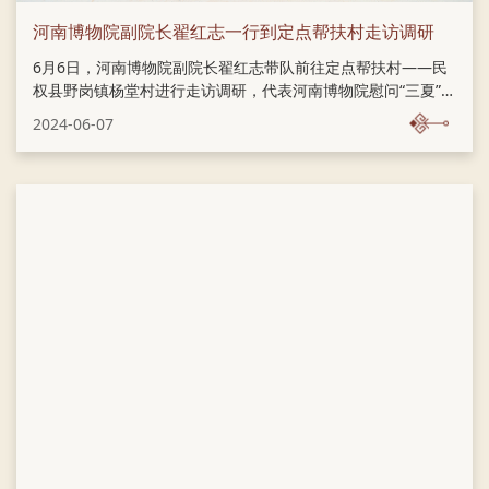
河南博物院副院长翟红志一行到定点帮扶村走访调研
6月6日，河南博物院副院长翟红志带队前往定点帮扶村——民
权县野岗镇杨堂村进行走访调研，代表河南博物院慰问“三夏”生
产和防火值班工作一线人员。院驻村工作队、财务处、组织人
2024-06-07
事处相关工作人员陪同调研。 在杨堂村综合文化服务中心，翟
红志重点检查了杨堂村“五星”支部创建工作，并同村委与帮扶工
作队进行了座谈交流，认真听取了在驻村工作中，遇到的问
题，需解决的实际困难。翟红志强调，驻村工作队一定要增强
意识，压实责任，拿出解决问题的可行性方案，让群众获得更
多实惠，让杨堂走向振兴。 河南博物院副院长翟红志听取汇报
并讲话 在杨堂村“三夏”生产和防火值班点，翟红志一行详细询
问了村民今夏小麦生产、销...