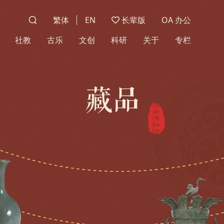
繁体
EN
长辈版
OA 办公
社教
古乐
文创
科研
关于
专栏
藏品