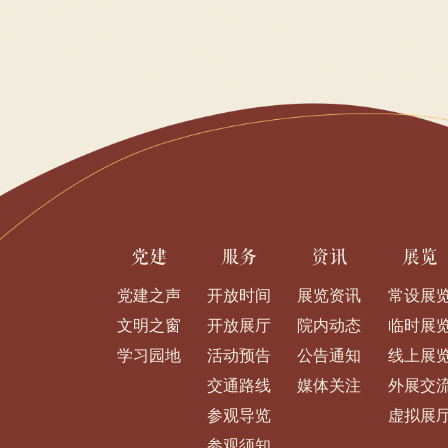
党建
服务
资讯
展览
党建之声
开放时间
展览资讯
常设展
文明之窗
开放展厅
院内动态
临时展
学习园地
活动预告
公告通知
线上展
交通路线
媒体关注
外展交
参观导览
虚拟展
参观须知