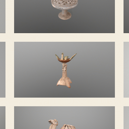
镂孔陶盖豆
红绿釉陶灯