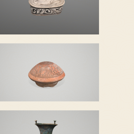
白釉黑彩鹰逐兔纹瓷枕
刻花碗内模