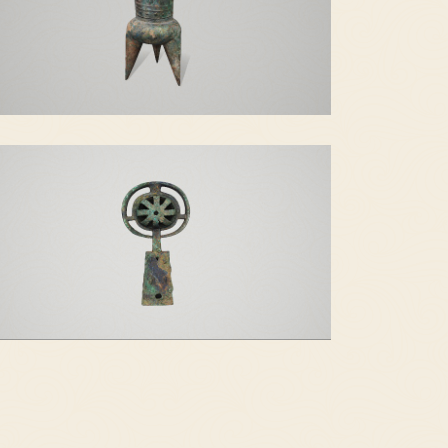
乳丁纹斝
銮铃