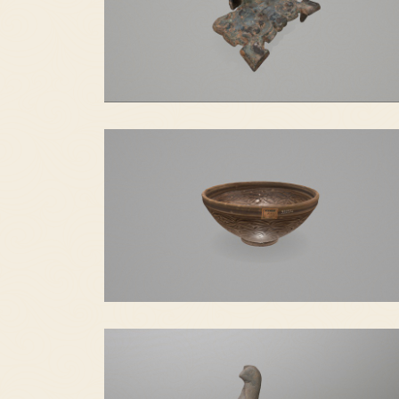
铜铺首
耀州窑青釉刻花瓷碗