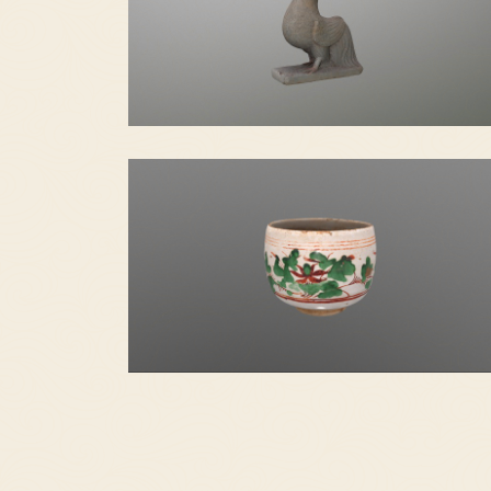
石孔雀
白釉红绿彩瓷缸