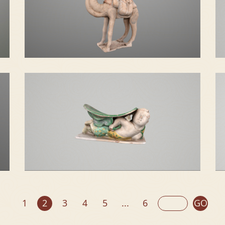
绘彩驮囊骆驼
1
2
3
4
5
...
6
GO
三彩荷叶童子枕