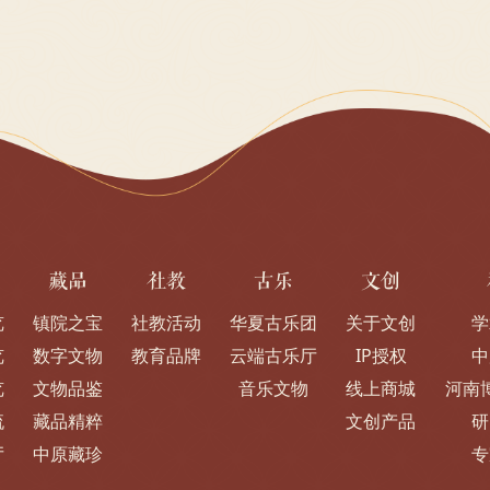
藏品
社教
古乐
文创
览
镇院之宝
社教活动
华夏古乐团
关于文创
学
览
数字文物
教育品牌
云端古乐厅
IP授权
中
览
文物品鉴
音乐文物
线上商城
河南
流
藏品精粹
文创产品
研
厅
中原藏珍
专