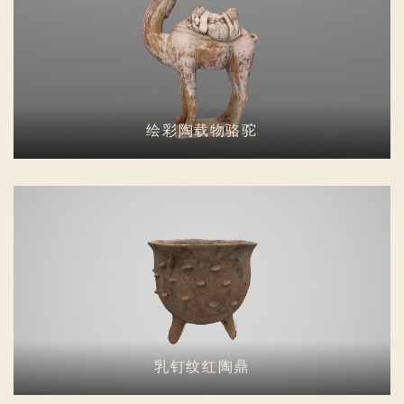
绘彩陶载物骆驼
乳钉纹红陶鼎