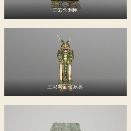
三彩舍利匣
三彩狮面镇墓兽