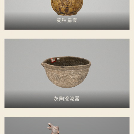
黄釉扁壶
灰陶澄滤器