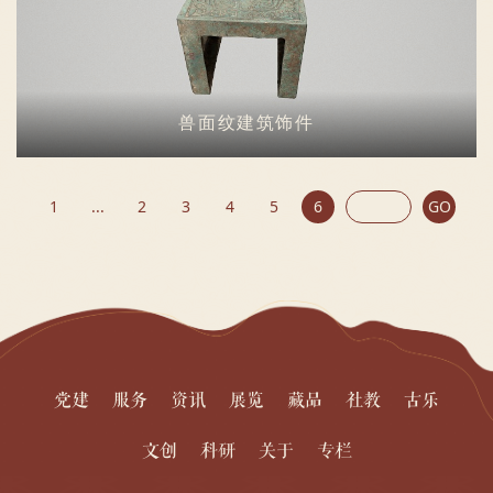
兽面纹建筑饰件
1
...
2
3
4
5
6
GO
党建
服务
资讯
展览
藏品
社教
古乐
文创
科研
关于
专栏