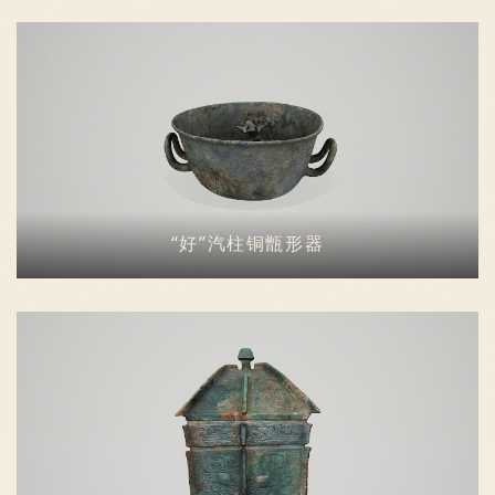
“好”汽柱铜甑形器