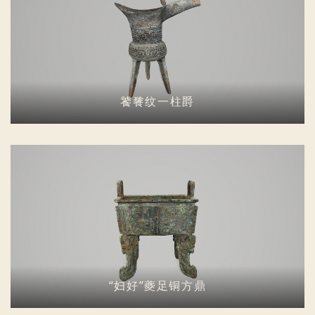
饕餮纹一柱爵
“妇好”夔足铜方鼎