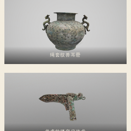
绳套纹兽耳罍