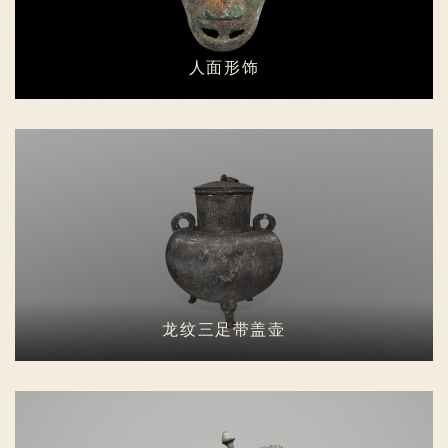
人面形饰
龙纹三足带盖壶