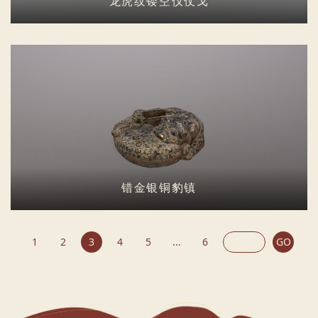
龙虎纹镂空仪仗戈
错金银铜豹镇
1
2
3
4
5
...
6
GO