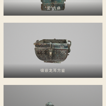
“爱”方彝
镶嵌龙耳方鉴