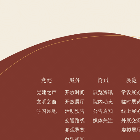
党建
服务
资讯
展览
党建之声
开放时间
展览资讯
常设展
文明之窗
开放展厅
院内动态
临时展
学习园地
活动预告
公告通知
线上展
交通路线
媒体关注
外展交
参观导览
虚拟展
参观须知