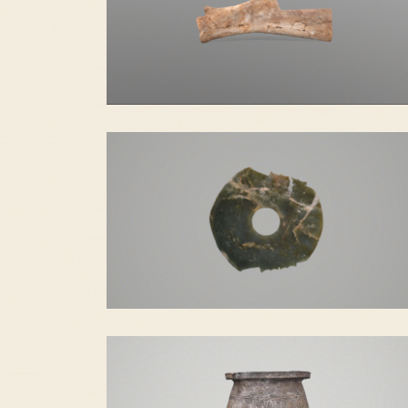
刻卜词骨
青玉戚