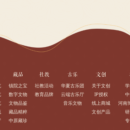
藏品
社教
古乐
文创
览
镇院之宝
社教活动
华夏古乐团
关于文创
学
览
数字文物
教育品牌
云端古乐厅
IP授权
中
览
文物品鉴
音乐文物
线上商城
河南
流
藏品精粹
文创产品
研
厅
中原藏珍
专