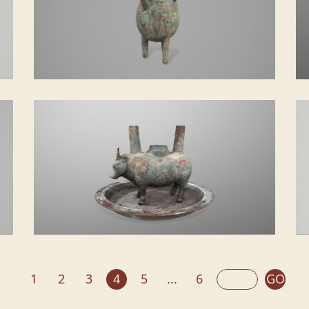
三足提梁铜盉
1
2
3
4
5
...
6
GO
带盘牛形尊