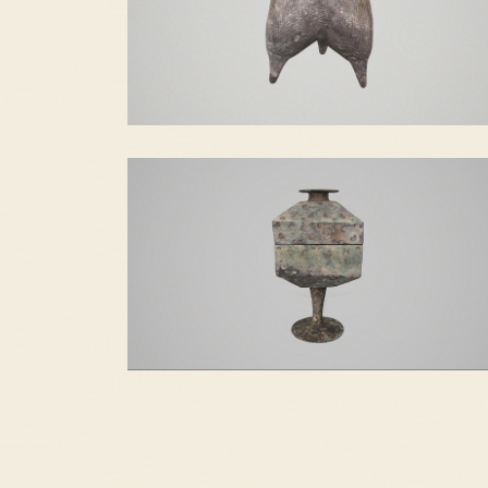
绳蚊灰陶鬲
嵌松石云纹方豆