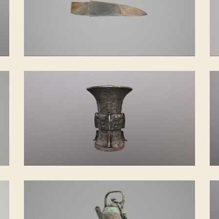
青玉戈
食尊