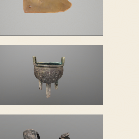
青玉圭
铜“息”鼎