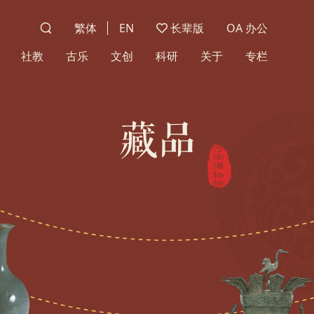
繁体
EN
长辈版
OA 办公
社教
古乐
文创
科研
关于
专栏
藏品