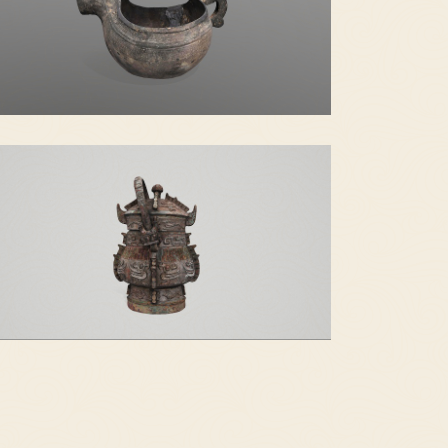
蟠虺纹匜
“祖辛”铜卣